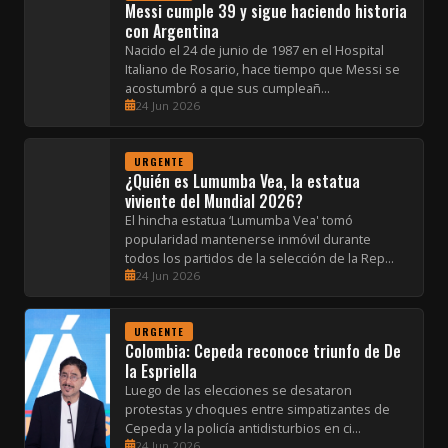
Messi cumple 39 y sigue haciendo historia
con Argentina
Nacido el 24 de junio de 1987 en el Hospital
Italiano de Rosario, hace tiempo que Messi se
acostumbró a que sus cumpleañ...
24 Jun 2026
URGENTE
¿Quién es Lumumba Vea, la estatua
viviente del Mundial 2026?
El hincha estatua ‘Lumumba Vea' tomó
popularidad mantenerse inmóvil durante
todos los partidos de la selección de la Rep...
24 Jun 2026
URGENTE
Colombia: Cepeda reconoce triunfo de De
la Espriella
Luego de las elecciones se desataron
protestas y choques entre simpatizantes de
Cepeda y la policía antidisturbios en ci...
24 Jun 2026